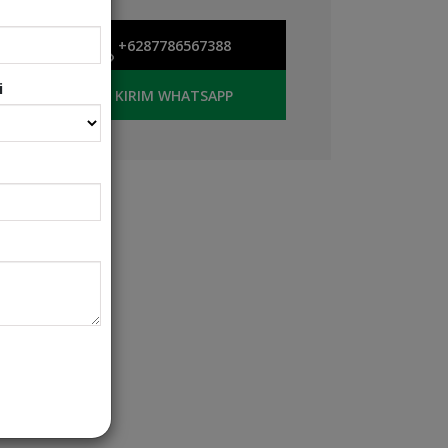
+6287786567388
i
KIRIM WHATSAPP