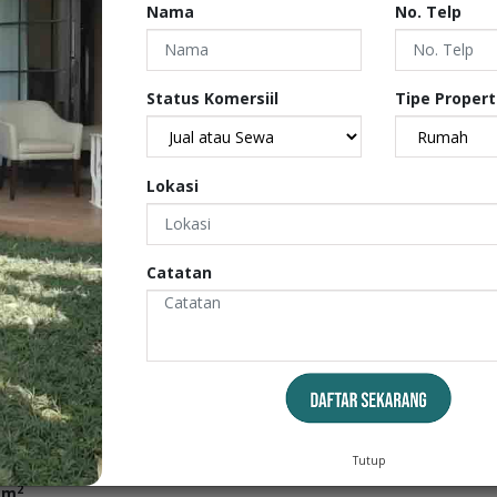
Nama
No. Telp
2
2
Listrik 1.300Wat SHM Harga 40Jt/th Yovie Fame Pro
Status Komersiil
Tipe Propert
Lokasi
Catatan
2
m
Tutup
2
 m