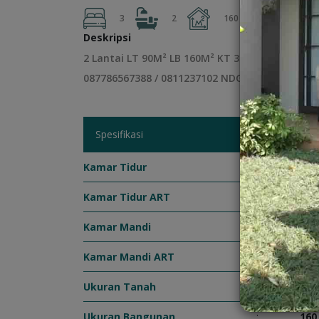
2
3
2
160 m
90 m
Deskripsi
2 Lantai LT 90M² LB 160M² KT 3 KM 2 Air Sible 
087786567388 / 0811237102 NDG
Spesifikasi
Kamar Tidur
:
3
Kamar Tidur ART
:
0
Kamar Mandi
:
2
Kamar Mandi ART
:
0
Ukuran Tanah
:
90 
Ukuran Bangunan
:
160