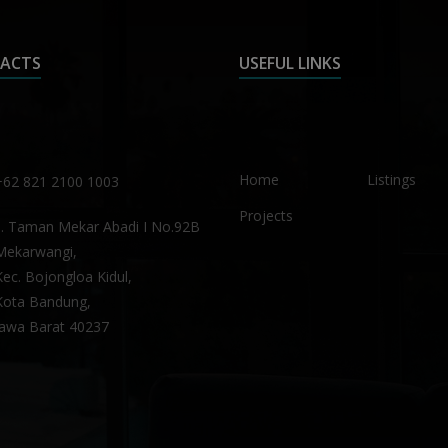
ACTS
USEFUL LINKS
Home
Listings
+62 821 2100 1003
Projects
Jl. Taman Mekar Abadi I No.92B
Mekarwangi,
Kec. Bojongloa Kidul,
Kota Bandung,
Jawa Barat 40237