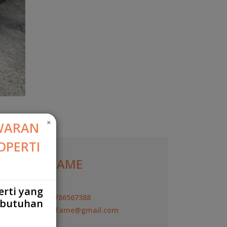
×
WARAN
OPERTI
YOVIE FAME
Agen
erti yang
+6287786567388
ebutuhan
yovie.fame@gmail.com