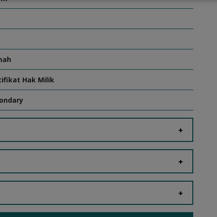
mah
tifikat Hak Milik
ondary