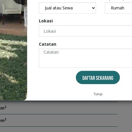
3500 watt Sibble Hadap Utara Harga : 90 juta / tahun
Lokasi
Catatan
Tutup
2
 m
2
 m