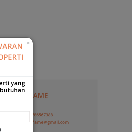
×
WARAN
OPERTI
erti yang
ebutuhan
YOVIE FAME
Agen
+6287786567388
yovie.fame@gmail.com
i