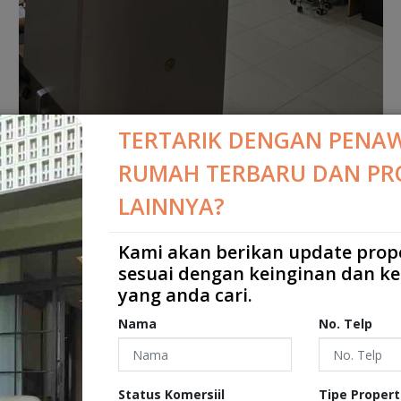
TERTARIK DENGAN PENA
RUMAH TERBARU DAN PR
LAINNYA?
Kami akan berikan update prop
sesuai dengan keinginan dan k
AR WANGI
yang anda cari.
Nama
No. Telp
RAT
2
m
2
Status Komersiil
Tipe Propert