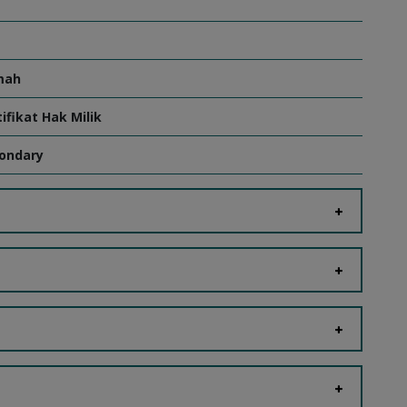
mah
tifikat Hak Milik
ondary