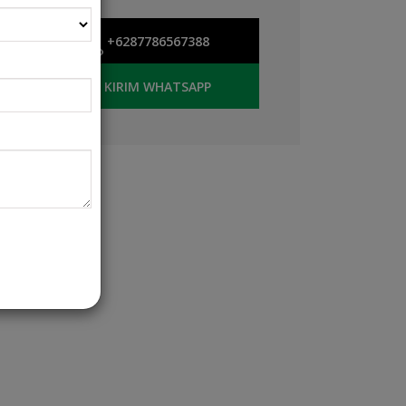
+6287786567388
KIRIM WHATSAPP