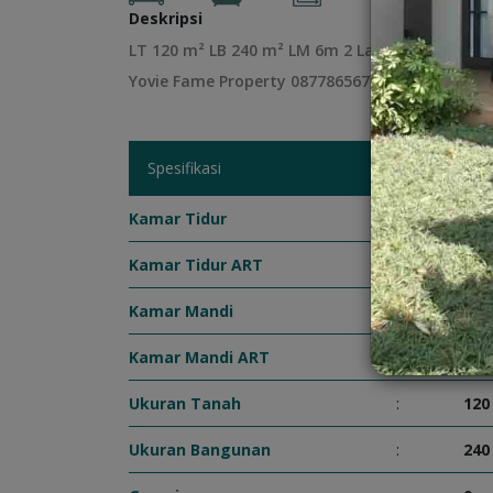
Deskripsi
LT 120 m² LB 240 m² LM 6m 2 Lantai KT 1 KM 2 
Yovie Fame Property 087786567388 0811237102
Spesifikasi
Kamar Tidur
:
1
Kamar Tidur ART
:
0
Kamar Mandi
:
2
Kamar Mandi ART
:
0
Ukuran Tanah
:
120
Ukuran Bangunan
:
240