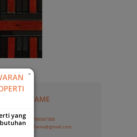
×
WARAN
OPERTI
YOVIE FAME
Agen
erti yang
+6287786567388
ebutuhan
yovie.fame@gmail.com