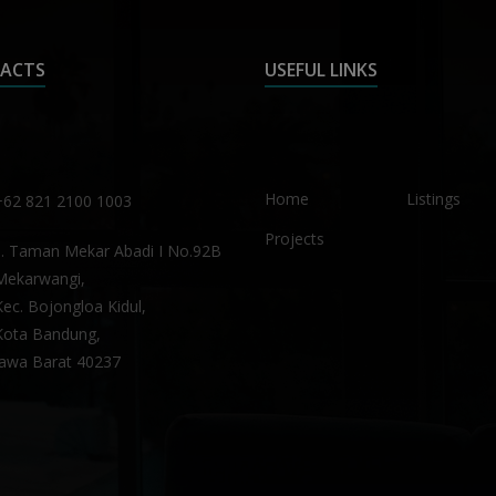
ACTS
USEFUL LINKS
Home
Listings
+62 821 2100 1003
Projects
Jl. Taman Mekar Abadi I No.92B
Mekarwangi,
Kec. Bojongloa Kidul,
Kota Bandung,
Jawa Barat 40237