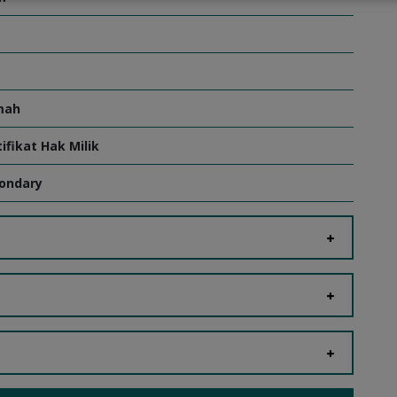
mah
tifikat Hak Milik
ondary