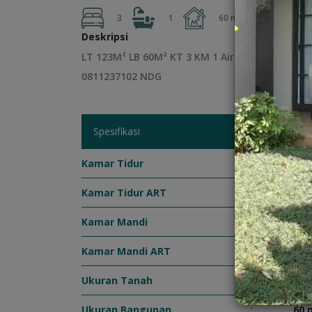
2
3
1
60 m
123 m
Deskripsi
LT 123M² LB 60M² KT 3 KM 1 Air Sible Listrik 1
0811237102 NDG
Spesifikasi
Kamar Tidur
:
3
Kamar Tidur ART
:
0
Kamar Mandi
:
1
Kamar Mandi ART
:
0
Ukuran Tanah
:
123
Ukuran Bangunan
:
60 