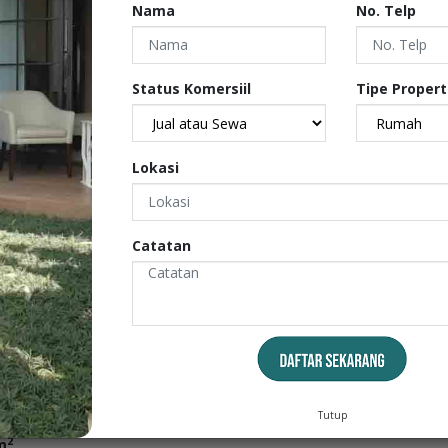
Nama
No. Telp
2
1
.300watt SHM Harga 35Jt/th Yovie Fame Pro 087786567388 /
Status Komersiil
Tipe Propert
Lokasi
Catatan
2
 m
Tutup
2
m