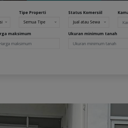
Tipe Properti
Status Komersiil
Kama
si
Semua Tipe
Jual atau Sewa
rga maksimum
Ukuran minimum tanah