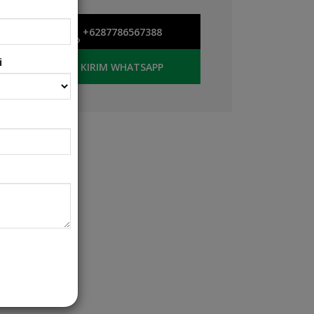
+6287786567388
i
KIRIM WHATSAPP