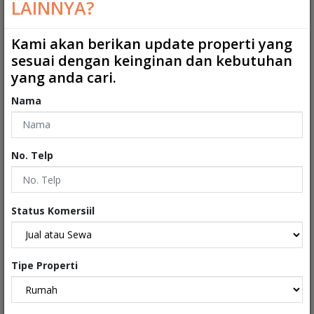
LAINNYA?
Kamar Mandi
:
1
Kamar Mandi ART
:
1
Kami akan berikan update properti yang
sesuai dengan keinginan dan kebutuhan
2
Ukuran Tanah
:
200 m
yang anda cari.
2
Ukuran Bangunan
:
150 m
Nama
Garasi
:
0
No. Telp
Carport
:
2
Tipe
:
Rumah
Status Komersiil
Sertifikat
:
Sertifikat Hak Milik
Kondisi Properti
:
Secondary
Tipe Properti
Interiors