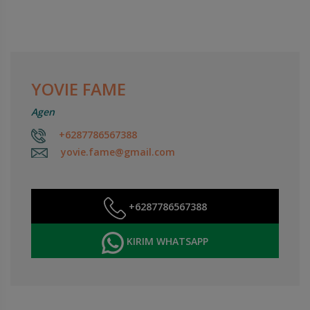
YOVIE FAME
Agen
+6287786567388
yovie.fame@gmail.com
+6287786567388
KIRIM WHATSAPP