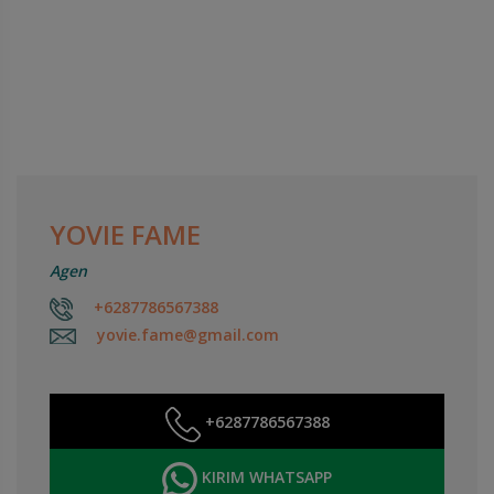
YOVIE FAME
Agen
+6287786567388
yovie.fame@gmail.com
+6287786567388
KIRIM WHATSAPP