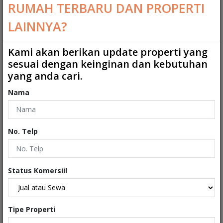
RUMAH TERBARU DAN PROPERTI
Kamar Tidur
:
10
LAINNYA?
Kamar Tidur ART
:
0
Kamar Mandi
:
4
Kami akan berikan update properti yang
sesuai dengan keinginan dan kebutuhan
Kamar Mandi ART
:
0
yang anda cari.
2
Ukuran Tanah
:
1000 m
Nama
2
Ukuran Bangunan
:
400 m
No. Telp
Garasi
:
0
Carport
:
10
Status Komersiil
Tipe
:
Rumah
Sertifikat
:
Sertifikat Hak Milik
Tipe Properti
Kondisi Properti
:
Secondary