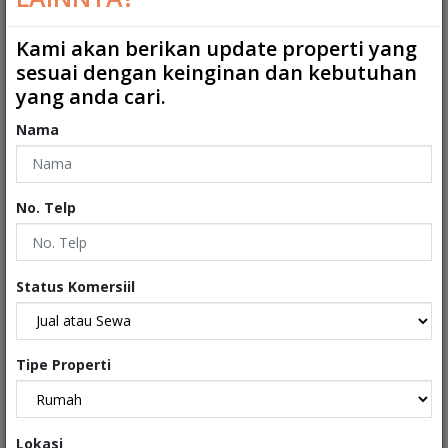
Kamar Mandi ART
:
0
Kami akan berikan update properti yang
sesuai dengan keinginan dan kebutuhan
2
Ukuran Tanah
:
65 m
yang anda cari.
2
Ukuran Bangunan
:
38 m
Nama
Garasi
:
0
Carport
:
1
No. Telp
Tipe
:
Rumah
Sertifikat
:
Sertifikat Hak Milik
Status Komersiil
Kondisi Properti
:
Secondary
Tipe Properti
Interiors
Lokasi