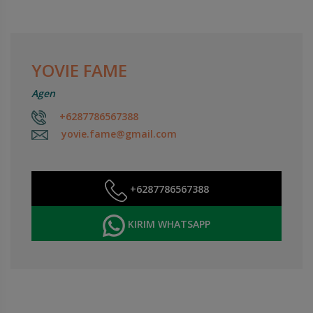
YOVIE FAME
Agen
+6287786567388
yovie.fame@gmail.com
+6287786567388
KIRIM WHATSAPP