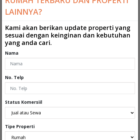
RUMAH TERBARU DAN PROPERTI
Kamar Mandi
:
0
LAINNYA?
Kamar Mandi ART
:
0
Kami akan berikan update properti yang
2
Ukuran Tanah
:
120 m
sesuai dengan keinginan dan kebutuhan
yang anda cari.
2
Ukuran Bangunan
:
94 m
Nama
Garasi
:
0
Carport
:
1
No. Telp
Tipe
:
Rumah
Sertifikat
:
Sertifikat Hak Milik
Status Komersiil
Kondisi Properti
:
Baru
Tipe Properti
Interiors