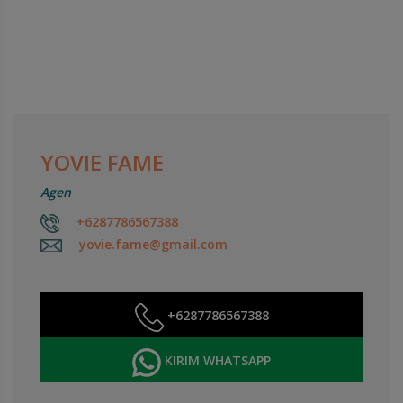
YOVIE FAME
Agen
+6287786567388
yovie.fame@gmail.com
+6287786567388
KIRIM WHATSAPP