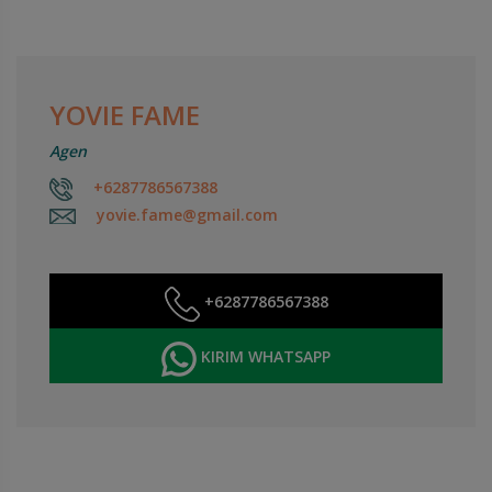
YOVIE FAME
Agen
+6287786567388
yovie.fame@gmail.com
+6287786567388
KIRIM WHATSAPP