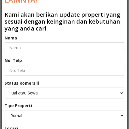
Kamar Mandi ART
:
1
Kami akan berikan update properti yang
sesuai dengan keinginan dan kebutuhan
2
Ukuran Tanah
:
96 m
yang anda cari.
2
Ukuran Bangunan
:
125 m
Nama
Garasi
:
0
Carport
:
1
No. Telp
Tipe
:
Rumah
Sertifikat
:
Sertifikat Hak Milik
Status Komersiil
Kondisi Properti
:
Sudah Renovasi
Tipe Properti
Interiors
Lokasi