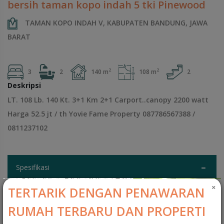
bersih taman kopo indah 5 tki Pinewood
TAMAN KOPO INDAH V, KABUPATEN BANDUNG, JAWA
BARAT
2
2
3
2
140 m
108 m
2
Deskripsi
LT. 108 Lb. 140 Kt. 3+1 Km 2+1 Carport..canopy 2200 watt
Harga 52.5 jt / th Yovie Fame Property 087786567388 /
0811237102
Spesifikasi
×
TERTARIK DENGAN PENAWARAN
Kamar Tidur
:
3
RUMAH TERBARU DAN PROPERTI
Kamar Tidur ART
:
1