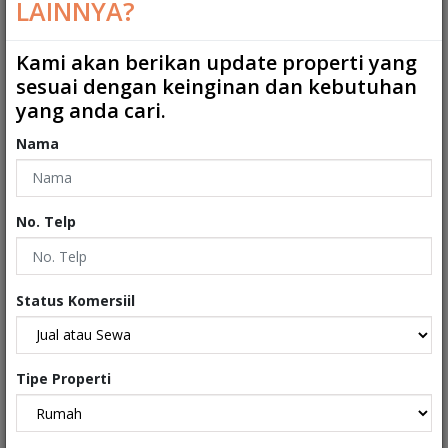
LAINNYA?
Kamar Mandi
:
2
Kamar Mandi ART
:
1
Kami akan berikan update properti yang
sesuai dengan keinginan dan kebutuhan
2
Ukuran Tanah
:
108 m
yang anda cari.
2
Ukuran Bangunan
:
140 m
Nama
Garasi
:
0
No. Telp
Carport
:
1
Tipe
:
Rumah
Status Komersiil
Sertifikat
:
Sertifikat Hak Milik
Kondisi Properti
:
Secondary
Tipe Properti
Interiors