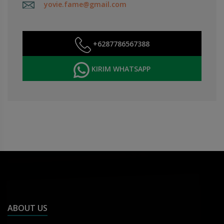
yovie.fame@gmail.com
+6287786567388
KIRIM WHATSAPP
ABOUT US