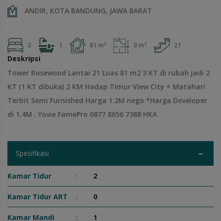
ANDIR, KOTA BANDUNG, JAWA BARAT
2
2
2
1
81 m
0 m
21
Deskripsi
Tower Rosewood Lantai 21 Luas 81 m2 3 KT di rubah jadi 2
KT (1 KT dibuka) 2 KM Hadap Timur View City + Matahari
Terbit Semi Furnished Harga 1.2M nego *Harga Developer
di 1.4M . Yovie FamePro 0877 8656 7388 HKA
Spesifikasi
Kamar Tidur
:
2
Kamar Tidur ART
:
0
Kamar Mandi
:
1