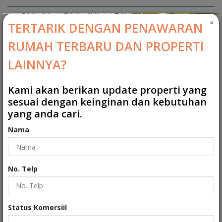
Kamar Mandi ART
:
0
×
TERTARIK DENGAN PENAWARAN
2
Ukuran Tanah
:
0 m
RUMAH TERBARU DAN PROPERTI
2
Ukuran Bangunan
:
81 m
LAINNYA?
Garasi
:
0
Kami akan berikan update properti yang
sesuai dengan keinginan dan kebutuhan
Carport
:
0
yang anda cari.
Tipe
:
Rumah
Nama
Sertifikat
:
Hak Guna Bangun
Kondisi Properti
:
Secondary
No. Telp
Interiors
Status Komersiil