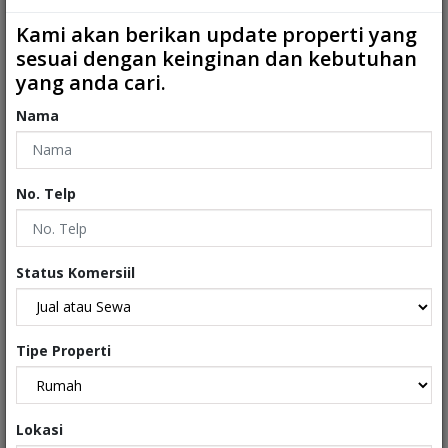
Kamar Mandi ART
:
0
Kami akan berikan update properti yang
2
Ukuran Tanah
:
97 m
sesuai dengan keinginan dan kebutuhan
yang anda cari.
2
Ukuran Bangunan
:
90 m
Nama
Garasi
:
0
Carport
:
1
No. Telp
Tipe
:
Rumah
Sertifikat
:
Sertifikat Hak Milik
Status Komersiil
Kondisi Properti
:
Baru
Tipe Properti
Interiors
Exteriors
Lokasi