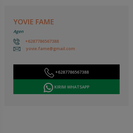
YOVIE FAME
Agen
+6287786567388
yovie.fame@gmail.com
+6287786567388
KIRIM WHATSAPP