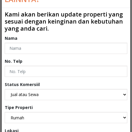
Kamar Mandi ART
:
0
Kami akan berikan update properti yang
sesuai dengan keinginan dan kebutuhan
2
Ukuran Tanah
:
100 m
yang anda cari.
2
Ukuran Bangunan
:
150 m
Nama
Garasi
:
0
Carport
:
1
No. Telp
Tipe
:
Rumah
Sertifikat
:
Sertifikat Hak Milik
Status Komersiil
Kondisi Properti
:
Baru
Tipe Properti
Interiors
Lokasi