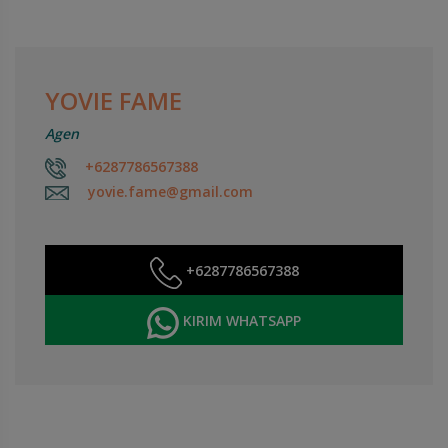
YOVIE FAME
Agen
+6287786567388
yovie.fame@gmail.com
+6287786567388
KIRIM WHATSAPP