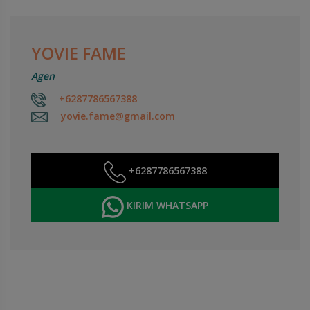
YOVIE FAME
Agen
+6287786567388
yovie.fame@gmail.com
+6287786567388
KIRIM WHATSAPP