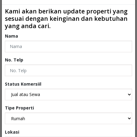
Kamar Mandi ART
:
0
Kami akan berikan update properti yang
2
Ukuran Tanah
:
153 m
sesuai dengan keinginan dan kebutuhan
yang anda cari.
2
Ukuran Bangunan
:
120 m
Nama
Garasi
:
0
Carport
:
1
No. Telp
Tipe
:
Rumah
Sertifikat
:
Sertifikat Hak Milik
Status Komersiil
Kondisi Properti
:
Secondary
Tipe Properti
Interiors
Exteriors
Lokasi