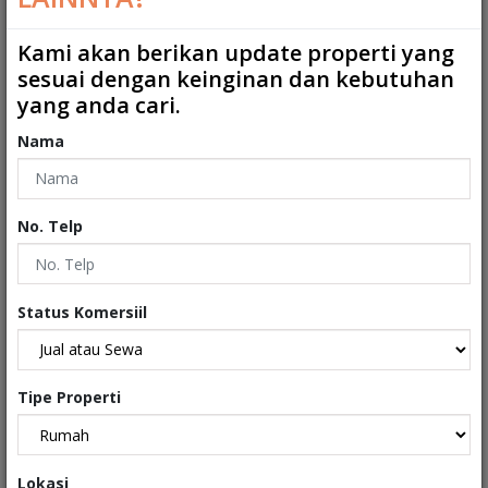
Kamar Mandi ART
:
0
Kami akan berikan update properti yang
sesuai dengan keinginan dan kebutuhan
2
Ukuran Tanah
:
663 m
yang anda cari.
2
Ukuran Bangunan
:
284 m
Nama
Garasi
:
0
Carport
:
2
No. Telp
Tipe
:
Rumah
Sertifikat
:
Sertifikat Hak Milik
Status Komersiil
Kondisi Properti
:
Secondary
Tipe Properti
Interiors
Lokasi