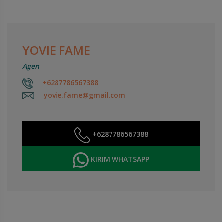
YOVIE FAME
Agen
+6287786567388
yovie.fame@gmail.com
+6287786567388
KIRIM WHATSAPP