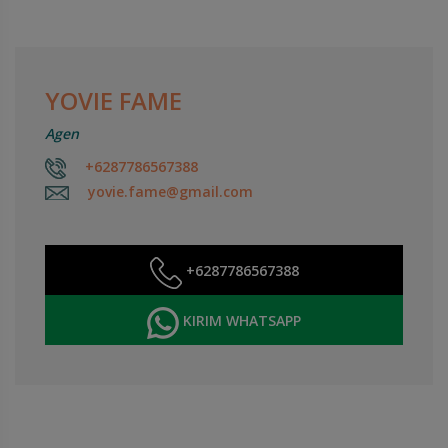
YOVIE FAME
Agen
+6287786567388
yovie.fame@gmail.com
+6287786567388
KIRIM WHATSAPP