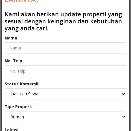
Kamar Mandi ART
:
0
Kami akan berikan update properti yang
sesuai dengan keinginan dan kebutuhan
2
Ukuran Tanah
:
130 m
yang anda cari.
2
Ukuran Bangunan
:
160 m
Nama
Garasi
:
0
Carport
:
1
No. Telp
Tipe
:
Rumah
Sertifikat
:
Sertifikat Hak Milik
Status Komersiil
Kondisi Properti
:
Secondary
Tipe Properti
Interiors
Lokasi