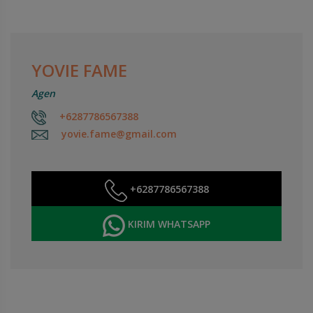
YOVIE FAME
Agen
+6287786567388
yovie.fame@gmail.com
+6287786567388
KIRIM WHATSAPP