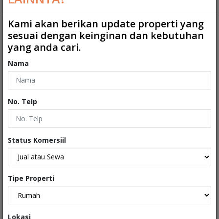
Kamar Mandi ART
:
0
Kami akan berikan update properti yang
sesuai dengan keinginan dan kebutuhan
2
Ukuran Tanah
:
90 m
yang anda cari.
2
Ukuran Bangunan
:
80 m
Nama
Garasi
:
0
Carport
:
1
No. Telp
Tipe
:
Rumah
Sertifikat
:
Sertifikat Hak Milik
Status Komersiil
Kondisi Properti
:
Secondary
Tipe Properti
Interiors
Lokasi