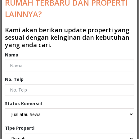
RUMAH TERBARU DAN PROPERTI
arah jl. Setiabudi dan Budisari Harga : 19M Yovie Fame Pro
MW 087786567388 0811237102
LAINNYA?
Kami akan berikan update properti yang
Spesifikasi
sesuai dengan keinginan dan kebutuhan
yang anda cari.
Kamar Tidur
:
10
Nama
Kamar Tidur ART
:
0
Kamar Mandi
:
6
No. Telp
Kamar Mandi ART
:
0
2
Ukuran Tanah
:
420 m
Status Komersiil
2
Ukuran Bangunan
:
612 m
Garasi
:
1
Tipe Properti