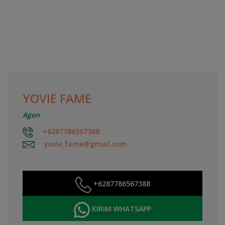
YOVIE FAME
Agen
+6287786567388
yovie.fame@gmail.com
+6287786567388
KIRIM WHATSAPP