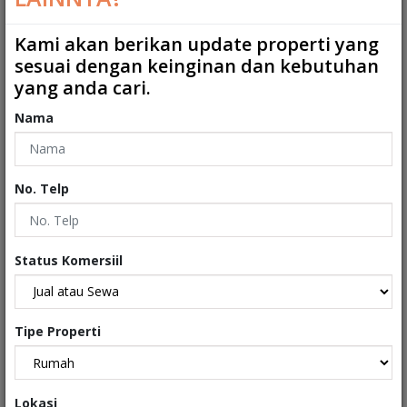
Kamar Mandi ART
:
1
Kami akan berikan update properti yang
sesuai dengan keinginan dan kebutuhan
2
Ukuran Tanah
:
333 m
yang anda cari.
2
Ukuran Bangunan
:
275 m
Nama
Garasi
:
1
Carport
:
1
No. Telp
Tipe
:
Rumah
Sertifikat
:
Sertifikat Hak Milik
Status Komersiil
Kondisi Properti
:
Secondary
Tipe Properti
Interiors
Lokasi