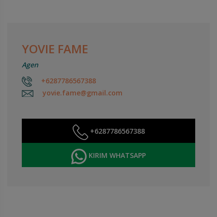
YOVIE FAME
Agen
+6287786567388
yovie.fame@gmail.com
+6287786567388
KIRIM WHATSAPP