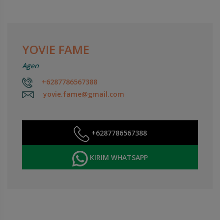
YOVIE FAME
Agen
+6287786567388
yovie.fame@gmail.com
+6287786567388
KIRIM WHATSAPP