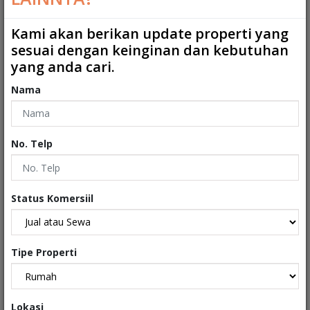
Kamar Mandi ART
:
0
Kami akan berikan update properti yang
sesuai dengan keinginan dan kebutuhan
2
Ukuran Tanah
:
220 m
yang anda cari.
2
Ukuran Bangunan
:
316 m
Nama
Garasi
:
0
Carport
:
1
No. Telp
Tipe
:
Rumah
Sertifikat
:
Sertifikat Hak Milik
Status Komersiil
Kondisi Properti
:
Secondary
Tipe Properti
Interiors
Lokasi