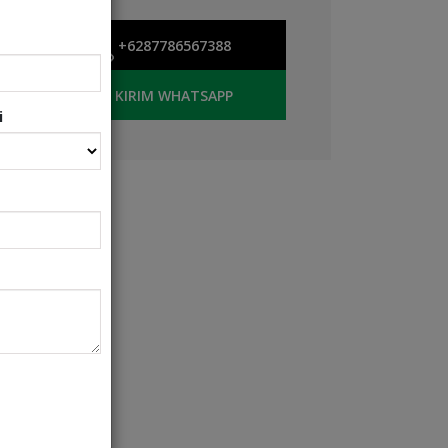
+6287786567388
KIRIM WHATSAPP
i