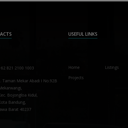
ACTS
USEFUL LINKS
Home
Listings
+62 821 2100 1003
Projects
Jl. Taman Mekar Abadi I No.92B
Mekarwangi,
Kec. Bojongloa Kidul,
Kota Bandung,
Jawa Barat 40237