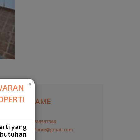
×
WARAN
OPERTI
YOVIE FAME
Agen
+6287786567388
erti yang
yovie.fame@gmail.com
ebutuhan