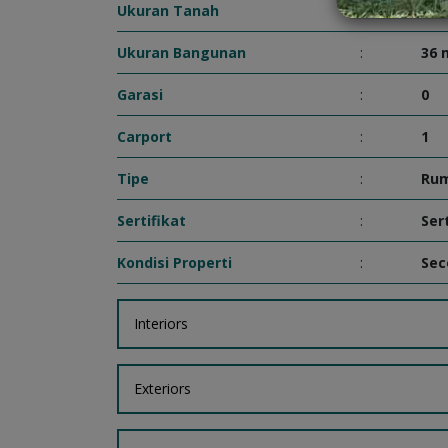
Ukuran Tanah
:
72 
Ukuran Bangunan
:
36 
Garasi
:
0
Carport
:
1
Tipe
:
Ru
Sertifikat
:
Ser
Kondisi Properti
:
Sec
Interiors
Exteriors