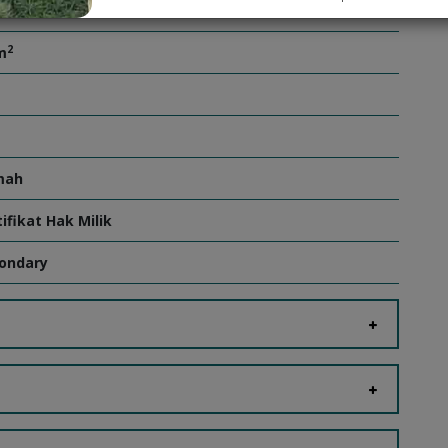
2
m
2
m
mah
tifikat Hak Milik
ondary