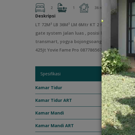
2
2
2
1
36 m
72 m
Deskripsi
LT 72M² LB 36M² LM 6Mtr KT 2 KM 1 Air Jetpump
gate system Jalan luas , posisi hook 24 hour s
transmart, yogya bojongsoang. 5mnt ke tol b
425Jt Yovie Fame Pro 087786567388 / 08112371
Spesifikasi
Kamar Tidur
:
2
Kamar Tidur ART
:
0
Kamar Mandi
:
1
Kamar Mandi ART
:
0