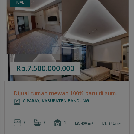
JUAL
Rp.7.500.000.000
Dijual rumah mewah 100% baru di sumber sari
CIPARAY, KABUPATEN BANDUNG
3
3
1
2
2
LB: 400 m
LT: 242 m