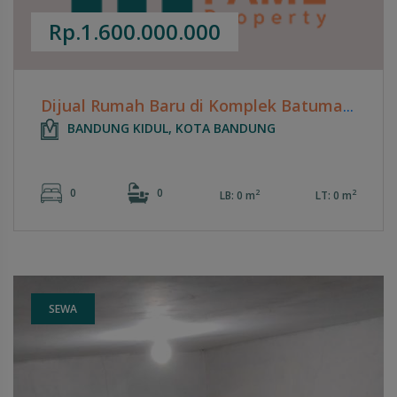
Rp.1.600.000.000
Dijual Rumah Baru di Komplek Batumas Soekarno Hatta
BANDUNG KIDUL, KOTA BANDUNG
0
0
2
2
LB: 0 m
LT: 0 m
SEWA