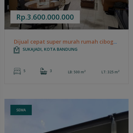
Rp.3.600.000.000
Dijual cepat super murah rumah cibogo sayap surya sumantri nyaman siap huni dekat maranatha
SUKAJADI, KOTA BANDUNG
5
3
2
2
LB: 500 m
LT: 325 m
SEWA