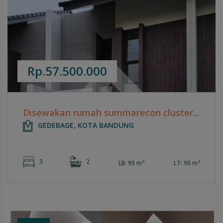
Rp.57.500.000
Disewakan rumah summarecon cluster flora fiona
GEDEBAGE, KOTA BANDUNG
3
2
2
2
LB: 90 m
LT: 90 m