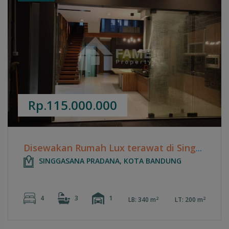
Rp.115.000.000
Disewakan Rumah Lux terawat di Singgasana
SINGGASANA PRADANA, KOTA BANDUNG
4
3
1
2
2
LB: 340 m
LT: 200 m