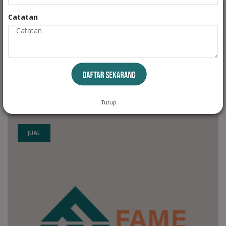
Catatan
Dijual cepat rumah hitung harga tanah , lokasi strategis bandung utara selangkah dari rumah mode
SUKAJADI, KOTA BANDUNG
4
2
2
2
LB: 150 m
LT: 200 m
Tutup
JUAL