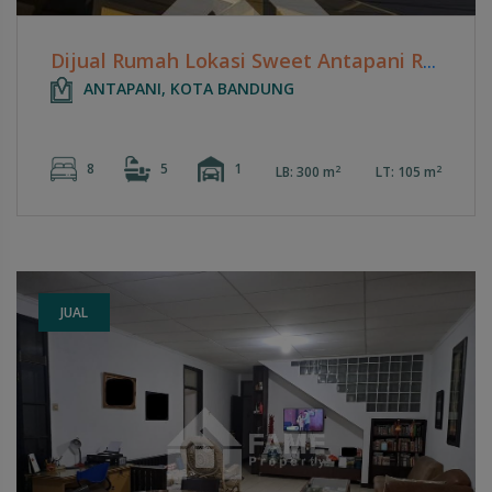
Dijual Rumah Lokasi Sweet Antapani Residence - Antapani Wetan
ANTAPANI, KOTA BANDUNG
8
5
1
2
2
LB: 300 m
LT: 105 m
JUAL