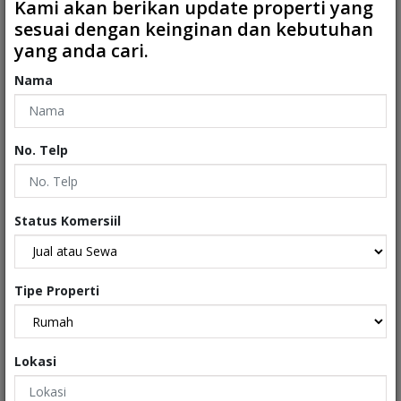
Kami akan berikan update properti yang
sesuai dengan keinginan dan kebutuhan
2
2
2
2
LB: 135 m
LT: 179 m
yang anda cari.
Nama
No. Telp
JUAL
Status Komersiil
Tipe Properti
Rp.2.990.000.000
Lokasi