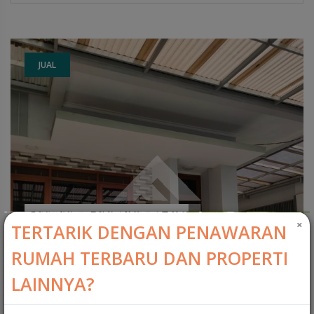
JUAL
Rp.3.300.000.000
×
TERTARIK DENGAN PENAWARAN
RUMAH TERBARU DAN PROPERTI
Dijual cepat rumah siap tengah kota huni sumber sari
LAINNYA?
CIPARAY, KABUPATEN BANDUNG