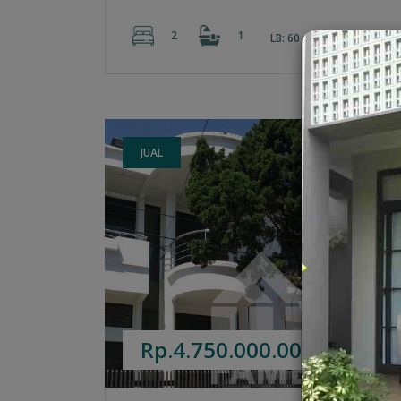
2
1
2
2
LB: 60 m
LT: 92 m
JUAL
Rp.4.750.000.000