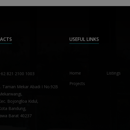
ACTS
USEFUL LINKS
Home
Listings
+62 821 2100 1003
Projects
Jl. Taman Mekar Abadi I No.92B
Mekarwangi,
Kec. Bojongloa Kidul,
Kota Bandung,
Jawa Barat 40237