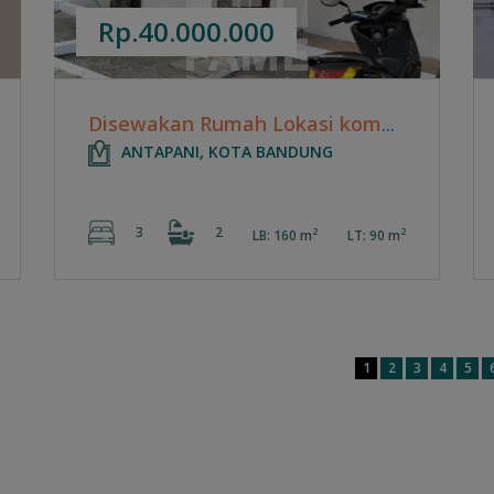
Rp.40.000.000
Disewakan Rumah Lokasi komplek Alam Melati - Parakan Antapani
ANTAPANI, KOTA BANDUNG
3
2
2
2
LB: 160 m
LT: 90 m
1
2
3
4
5