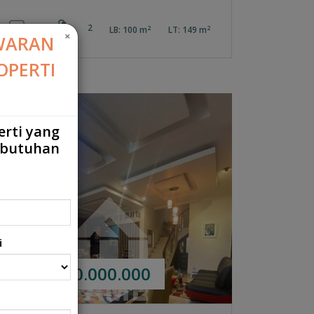
4
2
2
2
LB: 100 m
LT: 149 m
×
WARAN
OPERTI
JUAL
erti yang
ebutuhan
i
Rp.2.500.000.000