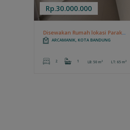
Rp.30.000.000
Disewakan Rumah lokasi Parakan Saat Residence - Bandung
ARCAMANIK, KOTA BANDUNG
2
1
2
2
LB: 50 m
LT: 65 m