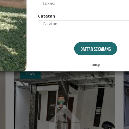
Dijual Rumah Lokasi Pasir Salam Asri - Bandung
REGOL, KOTA BANDUNG
Catatan
6
2
2
2
LB: 200 m
LT: 252 m
Tutup
SEWA