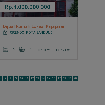
Rp.4.000.000.000
Dijual Rumah Lokasi Pajajaran - Bandung
CICENDO, KOTA BANDUNG
5
2
2
2
LB: 160 m
LT: 173 m
6
7
8
9
10
11
12
13
14
15
16
17
18
19
20