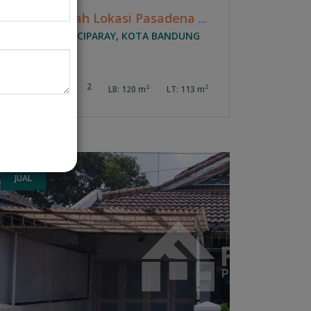
Dijual Rumah Lokasi Pasadena Residence - Caringin
BABAKAN CIPARAY, KOTA BANDUNG
4
2
2
2
LB: 120 m
LT: 113 m
JUAL