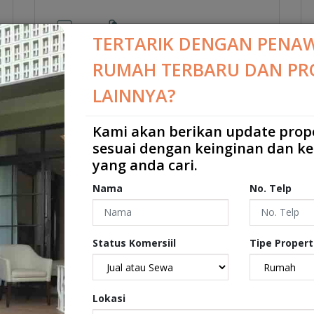
2
1
2
2
LB: 60 m
LT: 92 m
TERTARIK DENGAN PENA
RUMAH TERBARU DAN PR
LAINNYA?
JUAL
Kami akan berikan update prop
sesuai dengan keinginan dan k
yang anda cari.
Nama
No. Telp
Status Komersiil
Tipe Propert
Rp.3.800.000.000
Lokasi