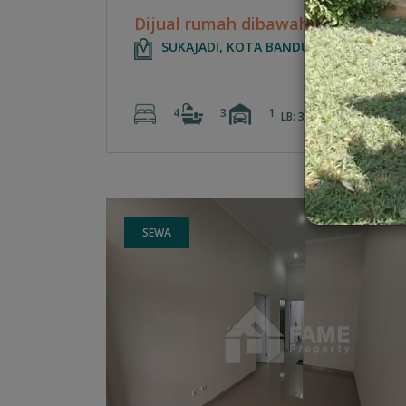
Dijual rumah dibawah njop pasteur
SUKAJADI, KOTA BANDUNG
4
3
1
2
2
LB: 340 m
LT: 400 m
SEWA