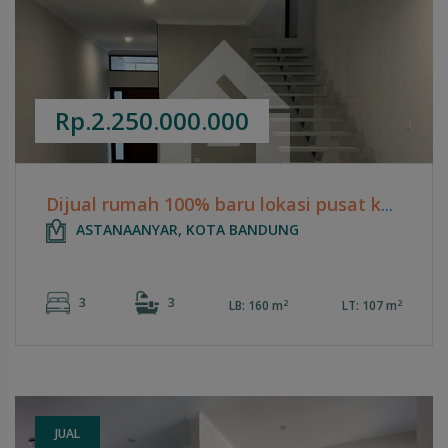
Rp.2.250.000.000
Dijual rumah 100% baru lokasi pusat kota bandung, sayap moh toha
ASTANAANYAR, KOTA BANDUNG
3
3
2
2
LB: 160 m
LT: 107 m
JUAL