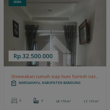
SEWA
Rp.32.500.000
Disewakan rumah siap huni furnish nata endah
MARGAHAYU, KABUPATEN BANDUNG
5
3
2
2
LB: 110 m
LT: 115 m