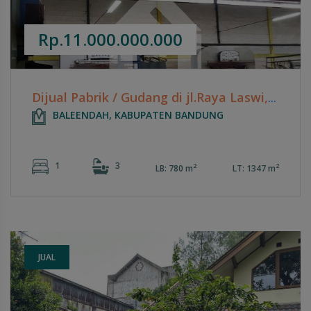
Rp.11.000.000.000
Dijual Pabrik / Gudang di jl.Raya Laswi, dekat Akses Pintu Tol Buah Batu , Main Road , kab. Bandung.
BALEENDAH, KABUPATEN BANDUNG
1
3
2
2
LB: 780 m
LT: 1347 m
JUAL