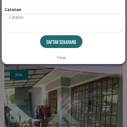
Catatan
Dijual Rumah + Kosan Lokasi Muarasari - Bandung
BOJONGLOA KIDUL, KOTA BANDUNG
15
14
2
2
LB: 400 m
LT: 198 m
Tutup
JUAL