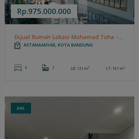
Rp.975.000.000
Dijual Rumah Lokasi Mohamad Toha - Bandung
ASTANAANYAR, KOTA BANDUNG
4
2
2
2
LB: 121 m
LT: 161 m
JUAL