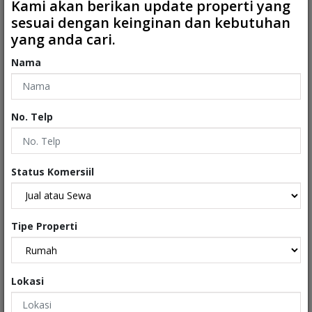
Kami akan berikan update properti yang
sesuai dengan keinginan dan kebutuhan
4
2
2
2
LB: 198 m
LT: 99 m
yang anda cari.
Nama
No. Telp
JUAL
Status Komersiil
Tipe Properti
Rp.4.200.000.000
Lokasi