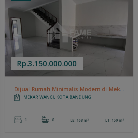
Rp.3.150.000.000
Dijual Rumah Minimalis Modern di Mekar Wangi
MEKAR WANGI, KOTA BANDUNG
4
3
2
2
LB: 168 m
LT: 150 m