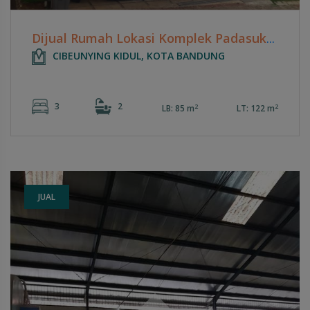
Dijual Rumah Lokasi Komplek Padasuka Park - Cicaheum
CIBEUNYING KIDUL, KOTA BANDUNG
3
2
2
2
LB: 85 m
LT: 122 m
JUAL